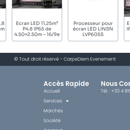
.8
Ecran LED 11,25m²
Processeur pour
E
0m
P4.8 IP65 de
écran LED LINSN
I
4.50×2.50m – 16/9e
LVP605S
© Tout droit réservé - CarpeDiem Evenement
Accès Rapide
Nous Co
Accueil
Tél. : +33 4 8
Services
Marchés
Société