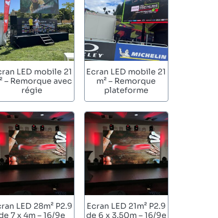
cran LED mobile 21
Ecran LED mobile 21
² – Remorque avec
m² – Remorque
régie
plateforme
cran LED 28m² P2.9
Ecran LED 21m² P2.9
de 7 x 4m – 16/9e
de 6 x 3.50m – 16/9e