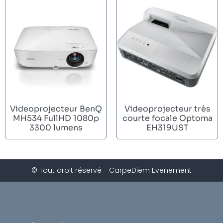
Videoprojecteur BenQ
Videoprojecteur très
MH534 FullHD 1080p
courte focale Optoma
3300 lumens
EH319UST
© Tout droit réservé - CarpeDiem Evenement