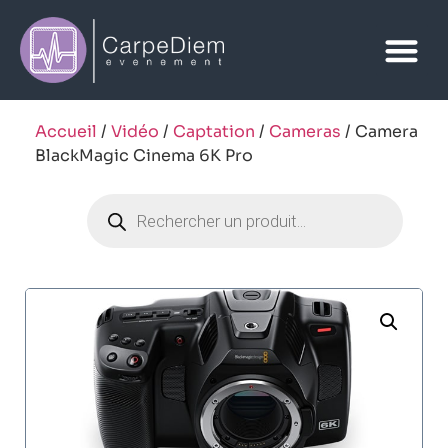
Accueil
/
Vidéo
/
Captation
/
Cameras
/ Camera
BlackMagic Cinema 6K Pro