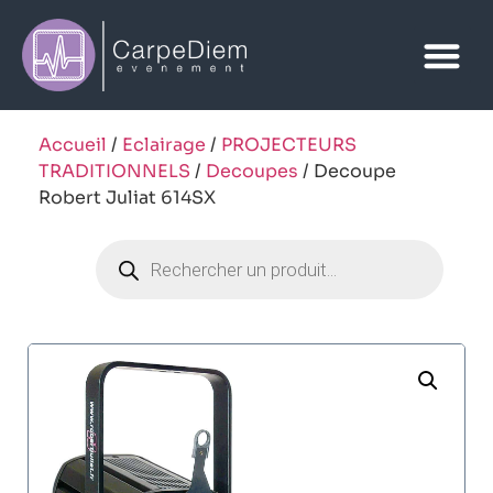
Accueil
/
Eclairage
/
PROJECTEURS
TRADITIONNELS
/
Decoupes
/ Decoupe
Robert Juliat 614SX