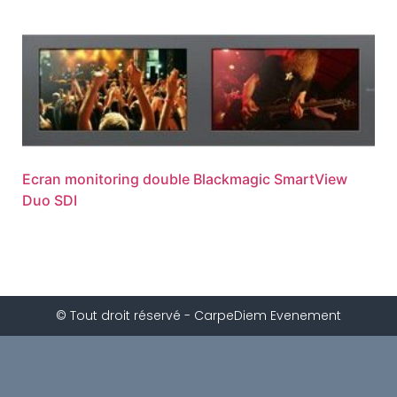
Ecran monitoring double Blackmagic SmartView
Duo SDI
© Tout droit réservé - CarpeDiem Evenement