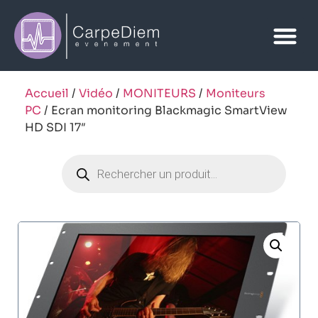
Accueil
/
Vidéo
/
MONITEURS
/
Moniteurs
PC
/ Ecran monitoring Blackmagic SmartView
HD SDI 17″