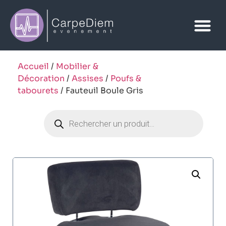
Accueil
/
Mobilier &
Décoration
/
Assises
/
Poufs &
tabourets
/ Fauteuil Boule Gris