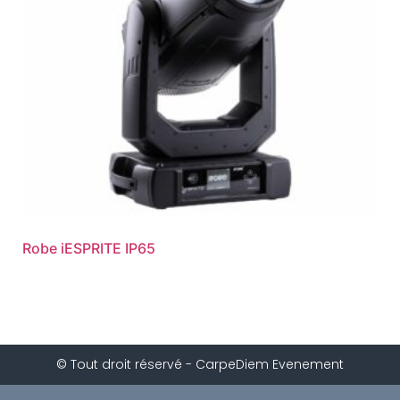
Robe iESPRITE IP65
© Tout droit réservé - CarpeDiem Evenement