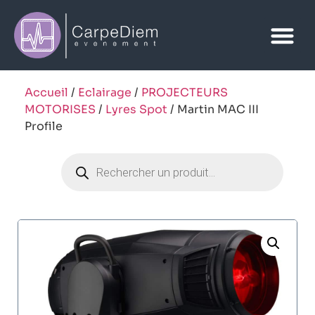
Accueil
/
Eclairage
/
PROJECTEURS
MOTORISES
/
Lyres Spot
/ Martin MAC III
Profile