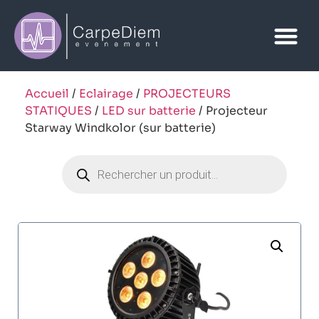
Accueil
/
Eclairage
/
PROJECTEURS
STATIQUES
/
LED sur batterie
/ Projecteur
Starway Windkolor (sur batterie)