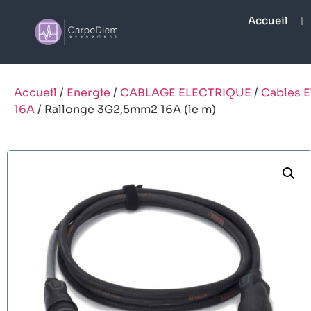
Accueil
Accueil
/
Energie
/
CABLAGE ELECTRIQUE
/
Cables E
16A
/ Rallonge 3G2,5mm2 16A (le m)