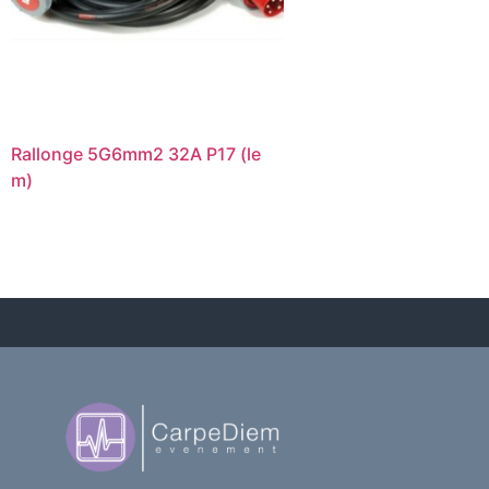
Rallonge 5G6mm2 32A P17 (le
m)