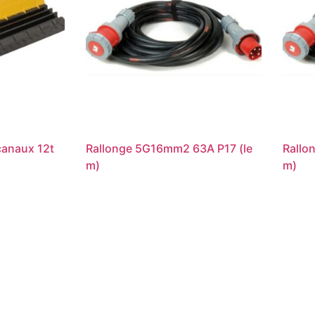
canaux 12t
Rallonge 5G16mm2 63A P17 (le
Rallo
m)
m)