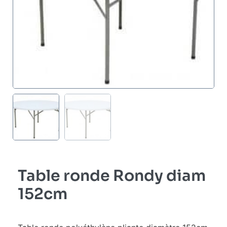
Table ronde Rondy diam
152cm