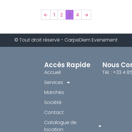
←
1
2
3
4
→
© Tout droit réservé - CarpeDiem Evenement
Accès Rapide
Nous Co
Accueil
Tél. : +33 4 8
Services
Marchés
Société
Contact
Catalogue de
location