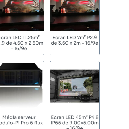
Ecran LED 11.25m²
Ecran LED 7m² P2.9
.9 de 4.50 x 2.50m
de 3.50 x 2m – 16/9e
– 16/9e
Média serveur
Ecran LED 45m² P4.8
dulo-Pi Pro 6 flux
IP65 de 9.00×5.00m
– 16/9e