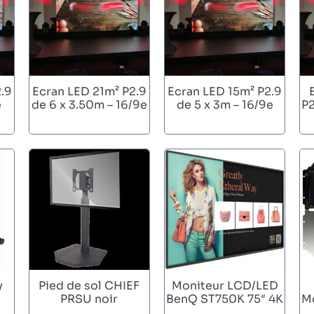
.9
Ecran LED 21m² P2.9
Ecran LED 15m² P2.9
e
de 6 x 3.50m – 16/9e
de 5 x 3m – 16/9e
P2
y
Pied de sol CHIEF
Moniteur LCD/LED
PRSU noir
BenQ ST750K 75″ 4K
Mo