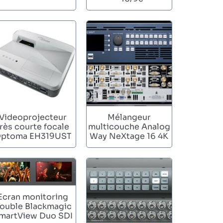
Videoprojecteur
Mélangeur
très courte focale
multicouche Analog
ptoma EH319UST
Way NeXtage 16 4K
Ecran monitoring
ouble Blackmagic
martView Duo SDI