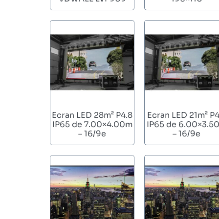
Ecran LED 28m² P4.8
Ecran LED 21m² P4
IP65 de 7.00×4.00m
IP65 de 6.00×3.5
– 16/9e
– 16/9e