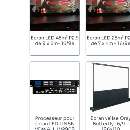
Ecran LED 45m² P2.9
Ecran LED 28m² P2
de 9 x 5m- 16/9e
de 7 x 4m – 16/9
Processeur pour
Ecran valise Ora
écran LED LINSN
Butterfly 16/9 –
VDWALL LVP909
196×110