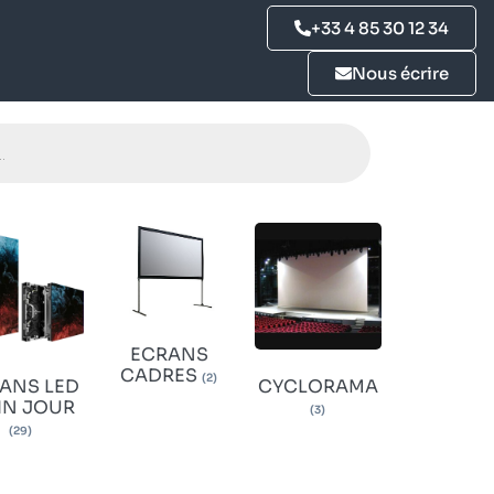
+33 4 85 30 12 34
Nous écrire
ECRANS
CADRES
(2)
ANS LED
CYCLORAMA
IN JOUR
(3)
(29)