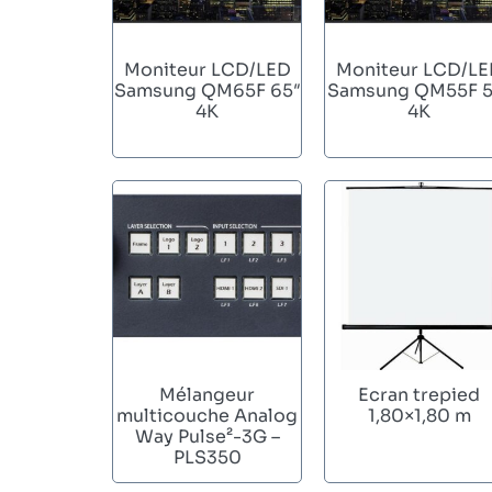
Moniteur LCD/LED
Moniteur LCD/L
Samsung QM65F 65″
Samsung QM55F 5
4K
4K
Mélangeur
Ecran trepied
multicouche Analog
1,80×1,80 m
Way Pulse²-3G –
PLS350