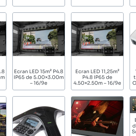
.8
Ecran LED 15m² P4.8
Ecran LED 11,25m²
0m
IP65 de 5.00×3.00m
P4.8 IP65 de
– 16/9e
4.50×2.50m – 16/9e
O
d
S