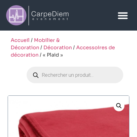
Accueil
/
Mobilier &
Décoration
/
Décoration
/
Accessoires de
décoration
/ « Plaid »